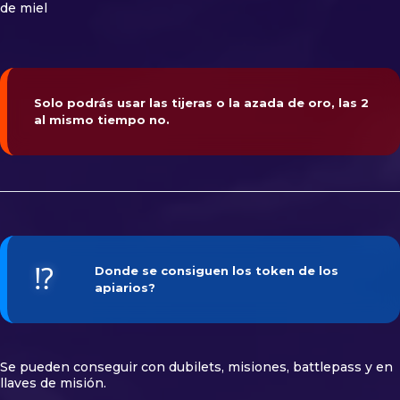
de miel
Solo podrás usar las tijeras o la azada de oro, las 2
al mismo tiempo no.
⁉️
Donde se consiguen los token de los
apiarios?
Se pueden conseguir con dubilets, misiones, battlepass y en
llaves de misión.