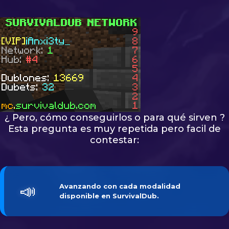
¿ Pero, cómo conseguirlos o para qué sirven ?
Esta pregunta es muy repetida pero facil de
contestar:
📣
Avanzando con cada
modalidad 
disponible en
SurvivalDub
.