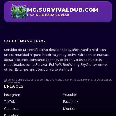
MC.SURVIVALDUB.COM
HAZ CLIC PARA COPIAR
SOBRE NOSOTROS
Servidor de Minecraft activo desde hace 14 años. Vanilla real. Con
una comunidad hispana histórica y muy activa. Ofrecemos nuevas
actualizaciones constantes e innovación en varias de nuestras
modalidades como Survival, FullPvP, BedWars y SkyGames entre
otros. ¡Estamos ansiosos por verte en línea!
SurvivalDub no está afiliado de ninguna manera con Minecraft, Mojang AB y/o Microsoft
Corporation.
ENLACES
Instagram
Youtube
TikTok
Facebook
Cambios
Monitor
Pastebin