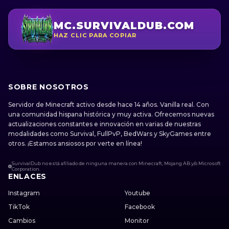
MC.SURVIVALDUB.COM
HAZ CLIC PARA COPIAR
SOBRE NOSOTROS
Servidor de Minecraft activo desde hace 14 años. Vanilla real. Con
una comunidad hispana histórica y muy activa. Ofrecemos nuevas
actualizaciones constantes e innovación en varias de nuestras
modalidades como Survival, FullPvP, BedWars y SkyGames entre
otros. ¡Estamos ansiosos por verte en línea!
SurvivalDub no está afiliado de ninguna manera con Minecraft, Mojang AB y/o Microsoft
Corporation.
ENLACES
Instagram
Youtube
TikTok
Facebook
Cambios
Monitor