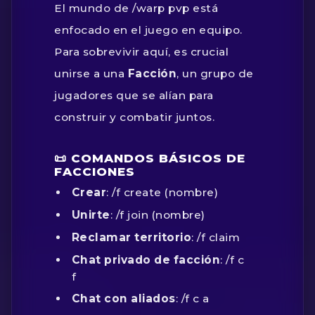
El mundo de
/warp pvp
está
enfocado en el juego en equipo.
Para sobrevivir aquí, es crucial
unirse a una
Facción
, un grupo de
jugadores que se alían para
construir y combatir juntos.
📜 COMANDOS BÁSICOS DE
FACCIONES
Crear
:
/f create (nombre)
Unirte
:
/f join (nombre)
Reclamar territorio
:
/f claim
Chat privado de facción
:
/f c
f
Chat con aliados
:
/f c a