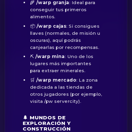
🌾
/warp granja
: Ideal para
conseguir tus primeros
alimentos.
📦
/warp cajas
: Si consigues
llaves (normales, de misión u
oscuras), aquí podrás
canjearlas por recompensas.
⛏️
/warp mina
: Uno de los
lugares más importantes
para extraer minerales.
🛒
/warp mercado
: La zona
dedicada a las tiendas de
otros jugadores (por ejemplo,
visita
/pw servercity
).
🌲 MUNDOS DE
EXPLORACIÓN Y
CONSTRUCCIÓN