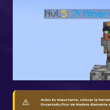
⚠️
Aviso: 
Es Importante, colocar la herram
Encantado,Pico de Madera diamante o 