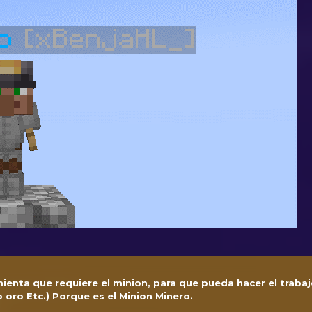
ienta que requiere el minion, para que pueda hacer el trabajo
oro Etc.) Porque es el Minion Minero.