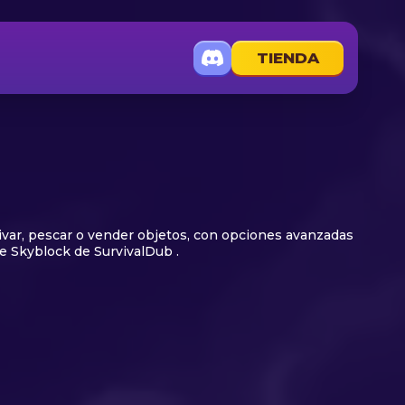
TIENDA
tivar, pescar o vender objetos, con opciones avanzadas
e Skyblock de SurvivalDub .