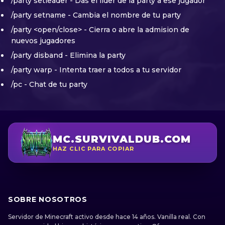
/party setleader - Das el lider de la party a ese jugador
/party setname - Cambia el nombre de tu party
/party <open/close> - Cierra o abre la admision de
nuevos jugadores
/party disband - Elimina la party
/party warp - Intenta traer a todos a tu servidor
/pc - Chat de tu party
MC.SURVIVALDUB.COM
HAZ CLIC PARA COPIAR
SOBRE NOSOTROS
Servidor de Minecraft activo desde hace 14 años. Vanilla real. Con