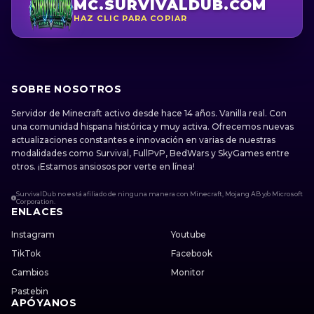
MC.SURVIVALDUB.COM
HAZ CLIC PARA COPIAR
SOBRE NOSOTROS
Servidor de Minecraft activo desde hace 14 años. Vanilla real. Con
una comunidad hispana histórica y muy activa. Ofrecemos nuevas
actualizaciones constantes e innovación en varias de nuestras
modalidades como Survival, FullPvP, BedWars y SkyGames entre
otros. ¡Estamos ansiosos por verte en línea!
SurvivalDub no está afiliado de ninguna manera con Minecraft, Mojang AB y/o Microsoft
Corporation.
ENLACES
Instagram
Youtube
TikTok
Facebook
Cambios
Monitor
Pastebin
APÓYANOS