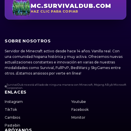
MC.SURVIVALDUB.COM
HAZ CLIC PARA COPIAR
SOBRE NOSOTROS
Servidor de Minecraft activo desde hace 14 años. Vanilla real. Con
una comunidad hispana histórica y muy activa. Ofrecemos nuevas
actualizaciones constantes e innovación en varias de nuestras
modalidades como Survival, FullPvP, BedWars y SkyGames entre
otros. ¡Estamos ansiosos por verte en línea!
SurvivalDub no está afiliado de ninguna manera con Minecraft, Mojang AB y/o Microsoft
Corporation.
ENLACES
Instagram
Youtube
TikTok
Facebook
Cambios
Monitor
Pastebin
APÓYANOS