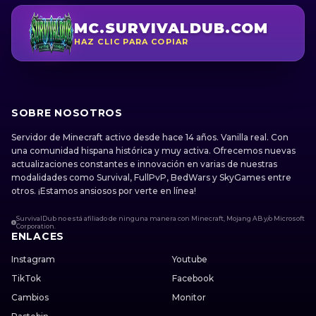
MC.SURVIVALDUB.COM
HAZ CLIC PARA COPIAR
SOBRE NOSOTROS
Servidor de Minecraft activo desde hace 14 años. Vanilla real. Con
una comunidad hispana histórica y muy activa. Ofrecemos nuevas
actualizaciones constantes e innovación en varias de nuestras
modalidades como Survival, FullPvP, BedWars y SkyGames entre
otros. ¡Estamos ansiosos por verte en línea!
SurvivalDub no está afiliado de ninguna manera con Minecraft, Mojang AB y/o Microsoft
Corporation.
ENLACES
Instagram
Youtube
TikTok
Facebook
Cambios
Monitor