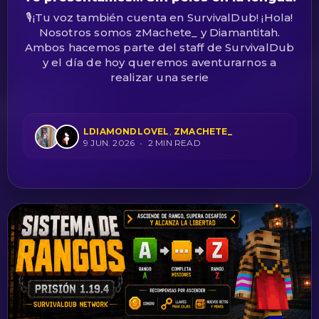
🎙️¡Tu voz también cuenta en SurvivalDub! ¡Hola!
Nosotros somos zMachete_ y Diamantitah.
Ambos hacemos parte del staff de SurvivalDub
y el día de hoy queremos aventurarnos a
realizar una serie
LDIAMONDLOVEL
,
ZMACHETE_
9 JUN. 2026
•
2 MIN READ